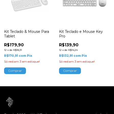
Kit Teclado & Mouse Para
Kit Teclado e Mouse Key
Tablet
Pro
R$179,90
R$139,90
12
x
de
R$18,31
12
x
de
R$14,24
R$170,91
com
Pix
R$132,91
com
Pix
Só restam
3
em estoque!
Só restam
3
em estoque!