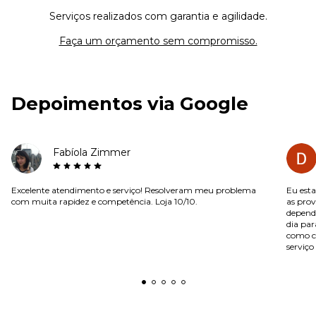
Serviços realizados com garantia e agilidade.
Faça um orçamento sem compromisso.
Depoimentos via Google
Fabíola Zimmer
Excelente atendimento e serviço! Resolveram meu problema
Eu est
com muita rapidez e competência. Loja 10/10.
as prov
dependi
dia pa
como co
serviç