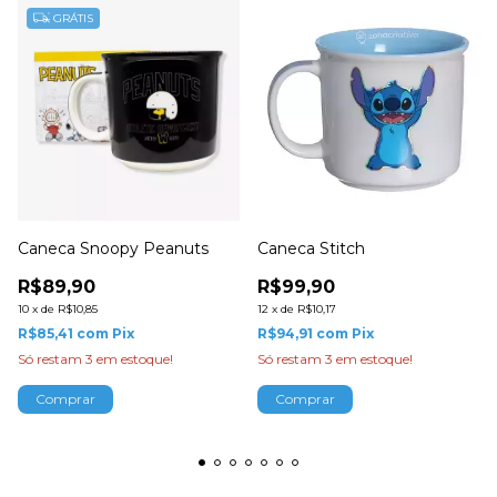
GRÁTIS
Caneca Snoopy Peanuts
Caneca Stitch
R$89,90
R$99,90
10
x
de
R$10,85
12
x
de
R$10,17
R$85,41
com
Pix
R$94,91
com
Pix
Só restam
3
em estoque!
Só restam
3
em estoque!