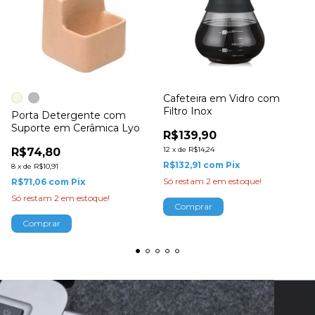
Cafeteira em Vidro com
Filtro Inox
Porta Detergente com
Suporte em Cerâmica Lyo
R$139,90
12
x
de
R$14,24
R$74,80
R$132,91
com
Pix
8
x
de
R$10,91
Só restam
2
em estoque!
R$71,06
com
Pix
Só restam
2
em estoque!
Comprar