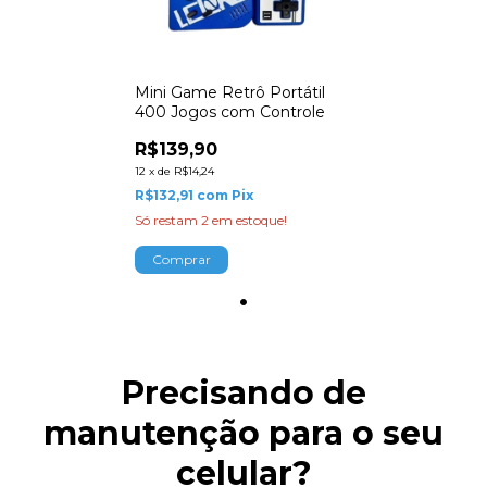
Mini Game Retrô Portátil
400 Jogos com Controle
R$139,90
12
x
de
R$14,24
R$132,91
com
Pix
Só restam
2
em estoque!
Comprar
Precisando de
manutenção para o seu
celular?