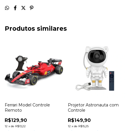
Produtos similares
Ferrari Model Controle
Projetor Astronauta com
Remoto
Controle
R$129,90
R$149,90
12
x
de
R$13,22
12
x
de
R$15,25