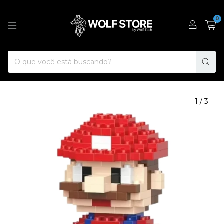
0
1
/
3