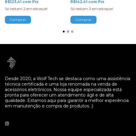
R$123,41
com
Pix
R$142,41
com
Pix
Só restam
2
em estoque!
Só restam
3
em estoque!
Desde 2020, a Wolf Tech se destaca como uma assistência
técnica certificada e uma loja renomada na venda de
acessórios eletrônicos. Nossa equipe especializada está
pronta para oferecer um atendimento ágil e de alta
qualidade. Estamos aqui para garantir a melhor experiência
em manutenção e compra de produtos. :)